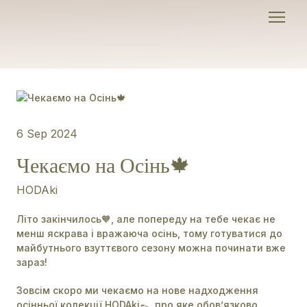
6 Sep 2024
Чекаємо на Осінь🍁
HODAki
Літо закінчилось🧡, але попереду на тебе чекає не
менш яскрава і вражаюча осінь, тому готуватися до
майбутнього взуттєвого сезону можна починати вже
зараз!
Зовсім скоро ми чекаємо на нове надходження
осінньої колекції HODAki👞, про яке обов’язково